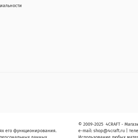
иальности
© 2009-2025 4CRAFT - Магази
ях его функционирования.
e-mail:
shop
@4craft.ru
| теле
 персональных данных.
Использование любых матери