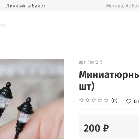
а
Личный кабинет
Москва, Арбат
арт.
Fpar2_5
Миниатюрны
шт)
(0)
В
200 ₽