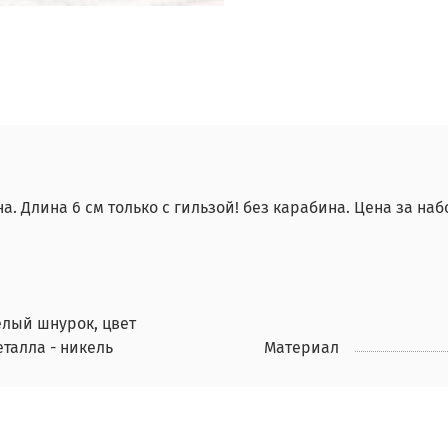
 Длина 6 см только с гильзой! без карабина. Цена за набо
елый шнурок, цвет
еталла - никель
Материал