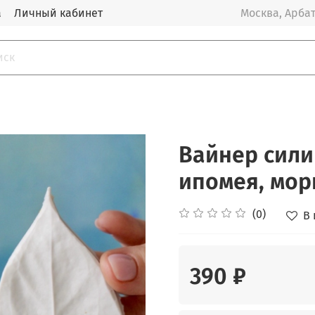
а
Личный кабинет
Москва, Арбат
Вайнер сили
ипомея, мор
(0)
В
390 ₽