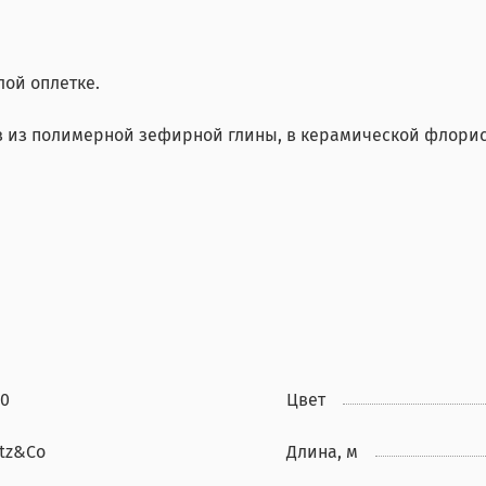
ой оплетке.
 из полимерной зефирной глины, в керамической флорист
00
Цвет
itz&Co
Длина, м