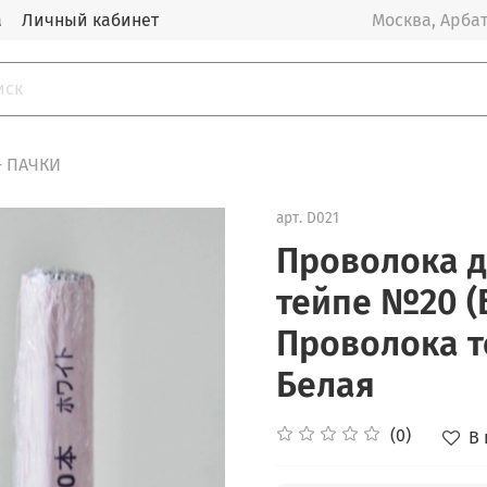
а
Личный кабинет
Москва, Арбат
- ПАЧКИ
арт.
D021
Проволока д
тейпе №20 (Б
Проволока т
Белая
(0)
В