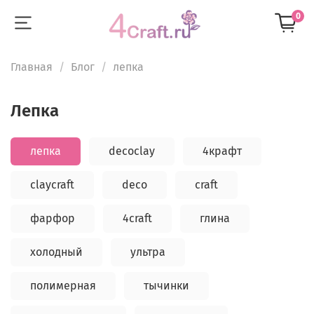
0
Главная
Блог
лепка
лепка
лепка
decoclay
4крафт
claycraft
deco
craft
фарфор
4craft
глина
холодный
ультра
полимерная
тычинки